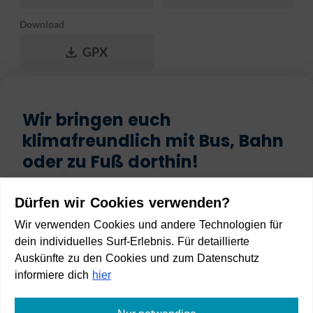
Download
GPX
Wir bringen euch
klimafreundlich mit Bus, Bahn
oder zu Fuß dorthin!
Start
Dürfen wir Cookies verwenden?
Wir verwenden Cookies und andere Technologien für
dein individuelles Surf-Erlebnis. Für detaillierte
Auskünfte zu den Cookies und zum Datenschutz
informiere dich
hier
Ziel