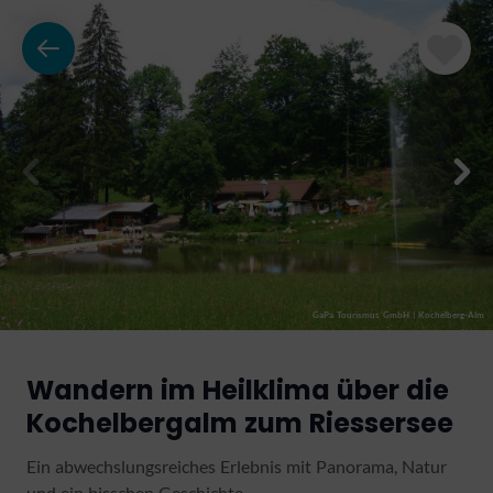
GaPa Tourismus GmbH
|
Kochelberg-Alm
Wandern im Heilklima über die
Kochelbergalm zum Riessersee
Ein abwechslungsreiches Erlebnis mit Panorama, Natur
und ein bisschen Geschichte.