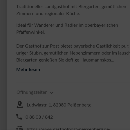
Traditioneller Landgasthof mit Biergarten, gemütlichen
Zimmern und regionaler Küche.
Ideal für Wanderer und Radler im oberbayerischen
Pfaffenwinkel.
Der Gasthof zur Post bietet bayerische Gastlichkeit pur:
uriger Stub’n, gemütlichen Nebenzimmern oder im lausc
Biergarten genießen Sie deftige Hausmannskos...
Mehr lesen
Öffnungszeiten
Ludwigstr. 1, 82380 Peißenberg
0 88 03 / 842
https://www.gasthofpost-peissenberg.de/