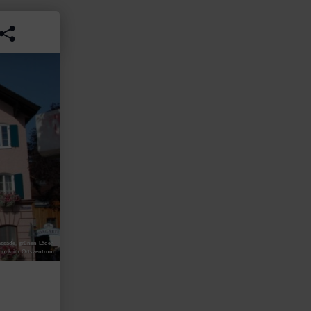
assade, grünen Läden
uck im Ortszentrum