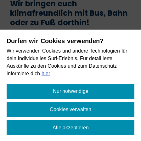
Wir bringen euch
klimafreundlich mit Bus, Bahn
oder zu Fuß dorthin!
Start
Dürfen wir Cookies verwenden?
Wir verwenden Cookies und andere Technologien für
dein individuelles Surf-Erlebnis. Für detaillierte
Auskünfte zu den Cookies und zum Datenschutz
informiere dich
hier
Ziel
Nur notwendige
Cookies verwalten
Anreise planen
Alle akzeptieren
⛶
Vollbild