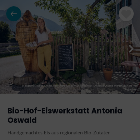
© Zugspitz Region GmbH, Foto Marc Gilsdorf
CC-BY-NC-ND
|
Antonia Oswald mit einem Korb voll
Eisbechern
Bio-Hof-Eiswerkstatt Antonia
Oswald
Handgemachtes Eis aus regionalen Bio-Zutaten