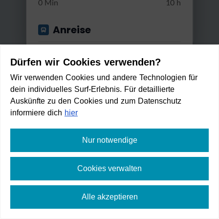
0 Min
10 h
Anreise
Start von
Dürfen wir Cookies verwenden?
Wir verwenden Cookies und andere Technologien für
dein individuelles Surf-Erlebnis. Für detaillierte
Anwenden
Auskünfte zu den Cookies und zum Datenschutz
Gut erreichbar mit...
informiere dich
hier
Bus & Bahn
Nur notwendige
Zur Wallfahrtskirche St. Anton
Umstiege
Cookies verwalten
Schwer
30 min
57 m
0,8 km
Max. 2 Umstiege
10:17
Anreise
Ab
Alle akzeptieren
10:25
8 min
Min. / Max. Reisezeit
3
min
1
min
An
⛶
Vollbild