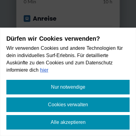
0 Min
10 h
Anreise
Start von
Dürfen wir Cookies verwenden?
Wir verwenden Cookies und andere Technologien für
dein individuelles Surf-Erlebnis. Für detaillierte
Anwenden
Auskünfte zu den Cookies und zum Datenschutz
Gut erreichbar mit...
informiere dich
hier
Bus & Bahn
Nur notwendige
Radtour von Garmisch-Parte
Umstiege
nkirchen d...
Cookies verwalten
Max. 2 Umstiege
Leicht
4:05 h
468 m
53,1 km
Alle akzeptieren
Zu Fuß erreichbar in:
Min. / Max. Reisezeit
2
min
⛶
Vollbild