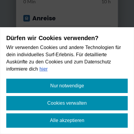
0 Min
10 h
Anreise
Start von
Dürfen wir Cookies verwenden?
Wir verwenden Cookies und andere Technologien für
dein individuelles Surf-Erlebnis. Für detaillierte
Anwenden
Auskünfte zu den Cookies und zum Datenschutz
Gut erreichbar mit...
informiere dich
hier
Bus & Bahn
Nur notwendige
Spitzenwanderweg Etappe vo
Umstiege
n Grainau ...
Cookies verwalten
Max. 2 Umstiege
Mittel
5:50 h
552 m
20,5 km
Alle akzeptieren
Zu Fuß erreichbar in:
Min. / Max. Reisezeit
1
min
⛶
Vollbild