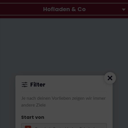
Hofladen & Co
Filter
Zugspitz Region GmbH, Foto Marc Gilsdorf
|
beim Einschütten von Malz in den Kessel
Je nach deinen Vorlieben zeigen wir immer
andere Ziele
Start von