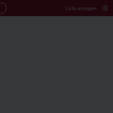
Liste anzeigen
© Zugspitz Region GmbH, Foto Marc Gilsdorf
|
Malz&nbsp;