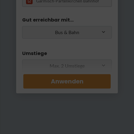
RatterRatter...
Gut erreichbar mit...
Bus & Bahn
Umstiege
Max. 2 Umstiege
©Zugspitz Region, Foto Marc Gilsdorf
|
Bäcker Anton Sand schiebt Brot in den Ofen
Anwenden
Min. / Max. Reisezeit
0 Min
2 h 30 Min