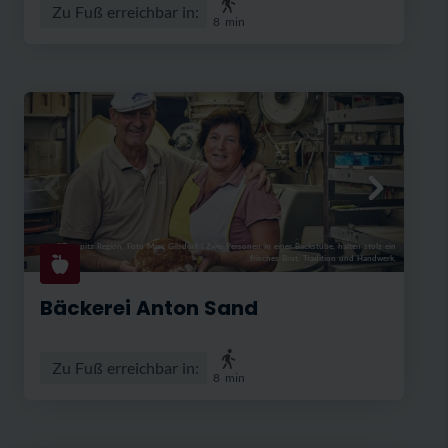
Zu Fuß erreichbar in:
8
min
©Zugspitz Region, Foto Marc Gilsdorf
|
Zwei Personen in einer Backstube, halten stolz ein
frisches Brot. Tradition und Handwerk.
Bäckerei Anton Sand
Zu Fuß erreichbar in:
8
min