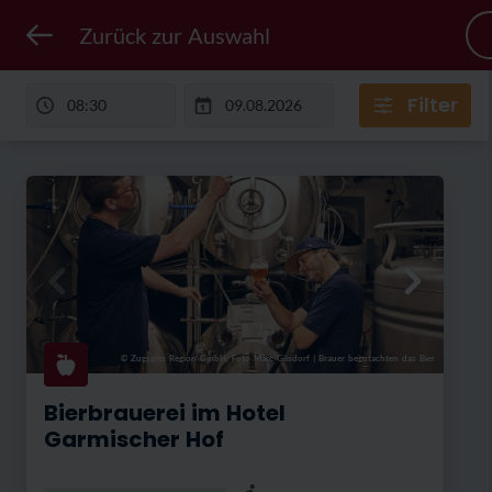
Zurück zur Auswahl
Filter
© Zugspitz Region GmbH, Foto Marc Gilsdorf
|
Brauer begutachten das Bier
© 
Bierbrauerei im Hotel
Garmischer Hof