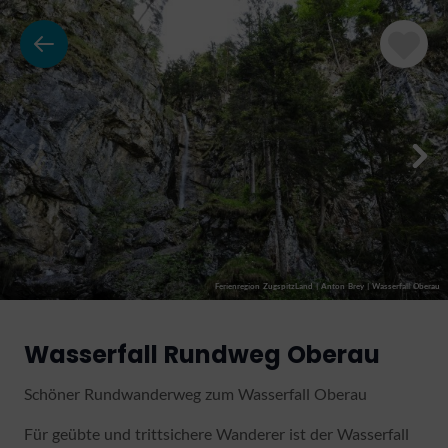
Ferienregion ZugspitzLand | Anton Brey
|
Wasserfall Oberau
Wasserfall Rundweg Oberau
Schöner Rundwanderweg zum Wasserfall Oberau
Für geübte und trittsichere Wanderer ist der Wasserfall